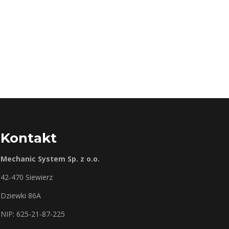
Kontakt
Mechanic System Sp. z o.o.
42-470 Siewierz
Dziewki 86A
NIP: 625-21-87-225