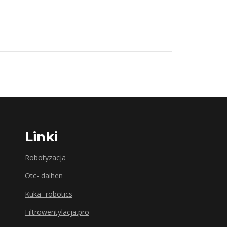
Linki
Robotyzacja
Otc- daihen
Kuka- robotics
Filtrowentylacja.pro