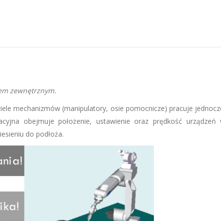
iem zewnętrznym.
 wiele mechanizmów (manipulatory, osie pomocnicze) pracuje jednoc
acyjna obejmuje położenie, ustawienie oraz prędkość urządzeń 
niesieniu do podłoża.